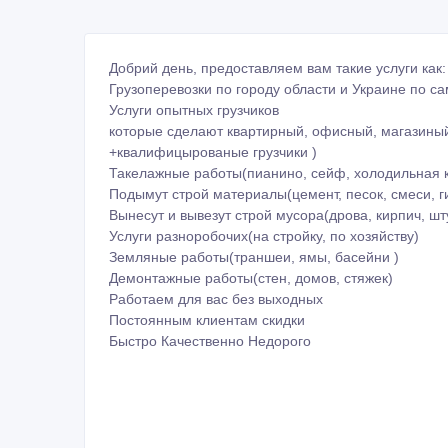
Добрий день, предоставляем вам такие услуги как:
Грузоперевозки по городу области и Украине по 
Услуги опытных грузчиков
которые сделают квартирный, офисный, магазины
+квалифицырованые грузчики )
Такелажные работы(пианино, сейф, холодильная ка
Подымут строй материалы(цемент, песок, смеси, г
Вынесут и вывезут строй мусора(дрова, кирпич, шт
Услуги разноробочих(на стройку, по хозяйству)
Земляные работы(траншеи, ямы, басейни )
Демонтажные работы(стен, домов, стяжек)
Работаем для вас без выходных
Постоянным клиентам скидки
Быстро Качественно Недорого