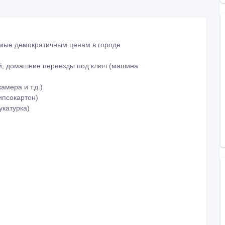
самые демократичным ценам в городе
й, домашние переезды под ключ (машина
мера и т.д.)
ипсокартон)
укатурка)