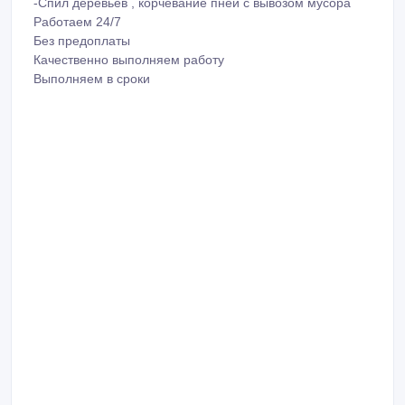
Земельные работы
- копка и монтаж сливных ям под ключ
- копка траншей под коммуникации
- копка котлованов
- копка бассейнов
- копка фундаментов
Услуги уборки территорий: — уборка участка, очистка от
зарослей-расчистка участков, спил сухих деревьев
подготовка земельного участка под строительство-
удаление деревьев на участке, спиливание деревьев
любой вид, корчевание пней, вывоз строительного
мусора-покос травы, бурьяна, скашивание
-Спил деревьев , корчевание пней с вывозом мусора
Работаем 24/7
Без предоплаты
Качественно выполняем работу
Выполняем в сроки