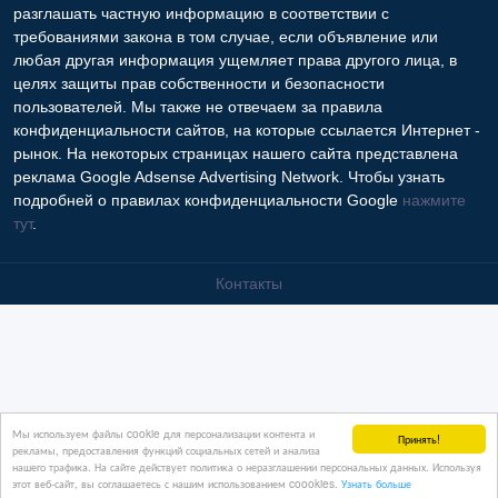
Copyright © 2009-2026 Интернет - рынок. All rights reserved.
Информация на Интернет - рынок предоставляется
пользователями и предназначена для общественного
использования. Пользователи, опубликовавшие информацию,
несут ответственность за ее содержимое. Сайта Интернет -
рынок только хранит и распространяет информацию
пользователей и не несет ответственность за ее содержимое.
Мы не продаем и не предоставляем во временное
пользование частную информацию зарегистрированных
пользователей Интернет - рынок третьим лицам. Но мы можем
разглашать частную информацию в соответствии с
требованиями закона в том случае, если объявление или
любая другая информация ущемляет права другого лица, в
целях защиты прав собственности и безопасности
пользователей. Мы также не отвечаем за правила
конфиденциальности сайтов, на которые ссылается Интернет -
рынок. На некоторых страницах нашего сайта представлена
Мы используем файлы cookie для персонализации контента и
Принять!
рекламы, предоставления функций социальных сетей и анализа
реклама Google Adsense Advertising Network. Чтобы узнать
нашего трафика. На сайте действует политика о неразглашении персональных данных. Используя
подробней о правилах конфиденциальности Google
нажмите
этот веб-сайт, вы соглашаетесь с нашим использованием coookies.
Узнать больше