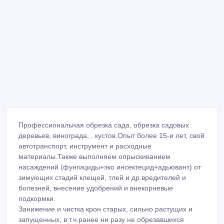
Профессиональная обрезка сада, обрезка садовых
деревьев, винограда, , кустов.Опыт более 15-и лет, свой
автотранспорт, инструмент и расходные
материалы.Также выполняем опрыскиванием
насаждений (фунгициды+эко инсектецид+адьювант) от
зимующих стадий клещей, тлей и др.вредителей и
болезней, внесение удобрений и внекорневые
подкормки.
Занижение и чистка крон старых, сильно растущих и
запущенных, в т.ч.ранее ни разу не обрезавшихся