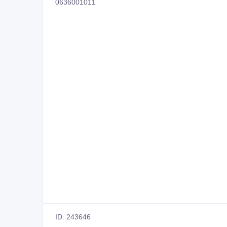
0636001011
ID: 243646