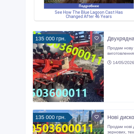
135 000 грн.
Двухрядна
Продам нову двухрядну дискову борону, є
виготовлення з якісної сталі, підійдуть під роботу у будь-я
14/05/2026
135 000 грн.
Нові диско
Продам нові дискові борони бдн 2400, та бд
зернових, технічних і кормових культур, знищення бур’янів, подрібнення рослинних залишків, подрібнення. ущільнення та