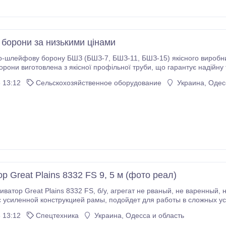
борони за низькими цінами
ШЗ (БШЗ-7, БШЗ-11, БШЗ-15) якісного виробництва, за демократичною ціною. Рамна
ена ​​з якісної профільної труби, що гарантує надійну та тривалу експлуатацію агрегату. Робочі
 13:12
Сельскохозяйственное оборудование
Украина, Одес
р Great Plains 8332 FS 9, 5 м (фото реал)
 FS, б/у, агрегат не рваный, не варенный, не после ремонта, состояние отличное.
кцией рамы, подойдет для работы в сложных условиях. Усиленные стойки Магнум с
лем на усилие свыше 93 кг. Быстрое складывание при помощи ги
 13:12
Спецтехника
Украина, Одесса и область