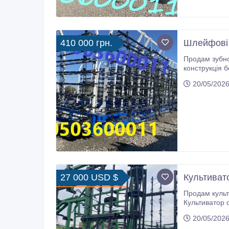
410 000 грн.
Шлейфові 
Продам зубно-шлейфову борону Б
конструкція борони виготовл
20/05/2026
27 000 USD $
Культивато
Продам культиватор Great Plains 8332
Культиватор с усиленной констру
предохраните
20/05/2026
ширины.