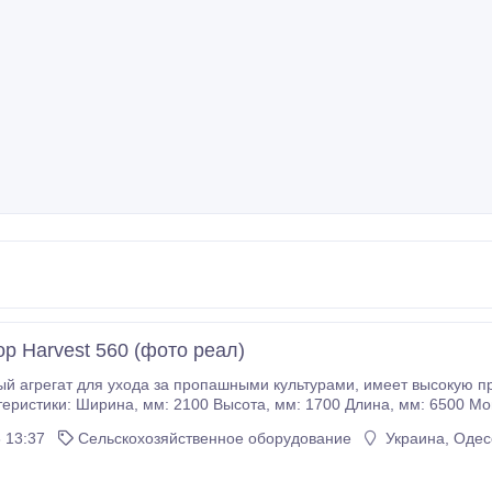
р Harvest 560 (фото реал)
я ухода за пропашными культурами, имеет высокую производительность, легок в использовании и
Навесная Глубина культивации, мм: 160 Макс. ширина захвата, мм:.
 13:37
Сельскохозяйственное оборудование
Украина, Одес