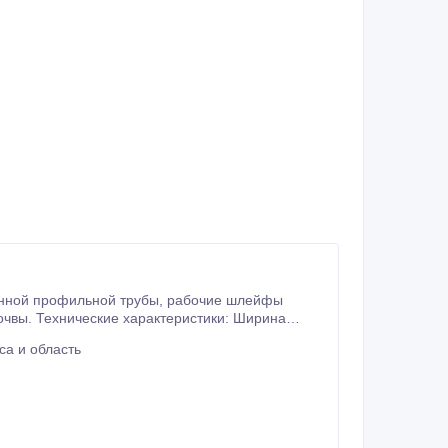
абочая.
са и область