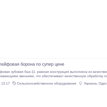
ейфовая борона по супер цене
конструкция выполнена из качественной профильной трубы, рабочие шлейфы
чивает качественную обработку почвы. Технические характеристики: Ширина
500 мм Глубина обработки - 40/80 мм Рабочая ширина - 10800 мм Р
 13:17
Сельскохозяйственное оборудование
Украина, Одес