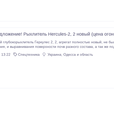
дложение! Рыхлитель Hercules-2, 2 новый (цена огон
ркулес 2, 2, агрегат полностью новый, не был в эксплуатации, подходит для рыхления,
. Ширина захвата 2, 2 метра,
мощность 100 л.с, производительность от 1, 2 до 2, 4 гектаров в час..
 13:22
Спецтехника
Украина, Одесса и область