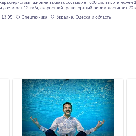
ки: ширина захвата составляет 600 см; высота ножей 120мм продуктивность – до 7, 2 га/ч; скоростной
ортный режим достигает 20 км/ч; диаметр катка с ножами – 46 см; вал катка
 воды – 2500 кг; применяется в тракторах с мощностью в 80 л/с; во
 13:05
Спецтехника
Украина, Одесса и область
тного положения обладает такими габаритными размерами – 480*250*160 см 
измельчения растительных остатков подсолнечника, рапса, овощей.