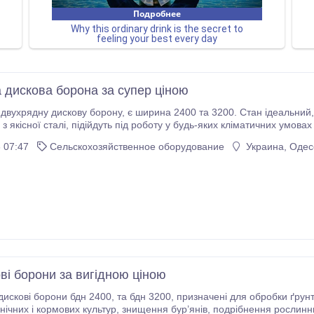
 дискова борона за супер ціною
 ширина 2400 та 3200. Стан ідеальний, зовсім не була у використанні, ціна знижена,
ких кліматичних умовах України. Борона призначена під обробку грунту
 07:47
Сельскохозяйственное оборудование
Украина, Одес
ві борони за вигідною ціною
н 3200, призначені для обробки ґрунту по ресурсозберігаючій технології під посів