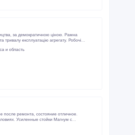
шлейфи з'єднані плаваючими ланками, що забезпечує якісне копіювання рельєфу поля, що обробляється.
са и область
дравлики до безопасной небольшой транспортной