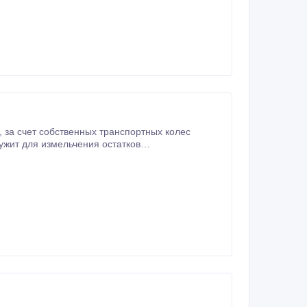
ужит для измельчения остатков
чник, рапс, овощи. Тяговый класс трактора 80-90 л.