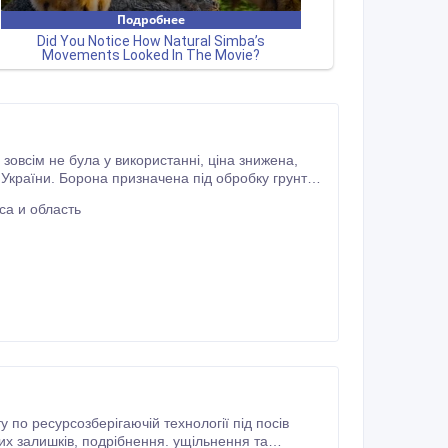
перед посівом зернових та технічних культур, знищення бур’янів, подрібнення рослинних залишків, подрібнення.
са и область