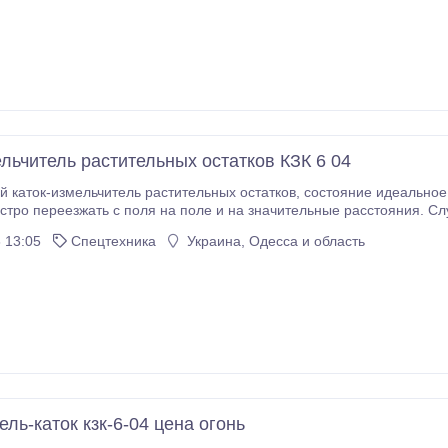
ельчитель растительных остатков КЗК 6 04
читель растительных остатков, состояние идеальное, за счет собственных транспортных колес
стро переезжать с поля на поле и на значительные расстояния. Сл
сельскохозяйственных культур таких как подсолне
 13:05
Спецтехника
Украина, Одесса и область
ль-каток кзк-6-04 цена огонь