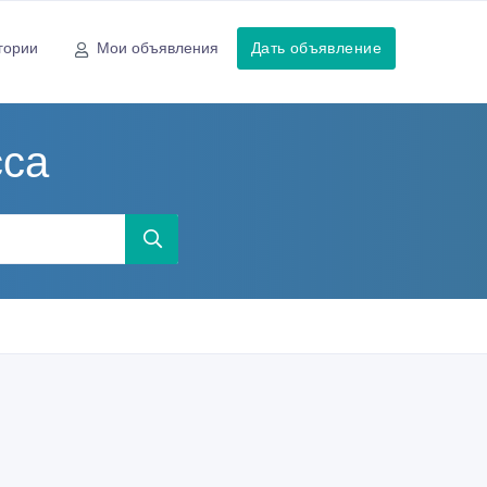
гории
Мои объявления
Дать объявление
сса