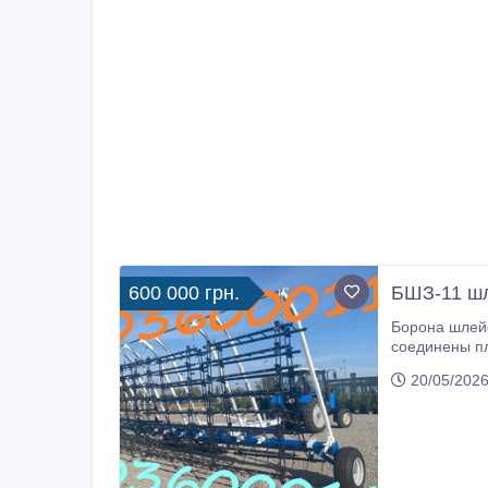
600 000 грн.
БШЗ-11 шл
Борона шлейфовая зубовая бшз-11, рамная 
соединены плавающими звеньями, что обеспе
захвата - 10
20/05/2026