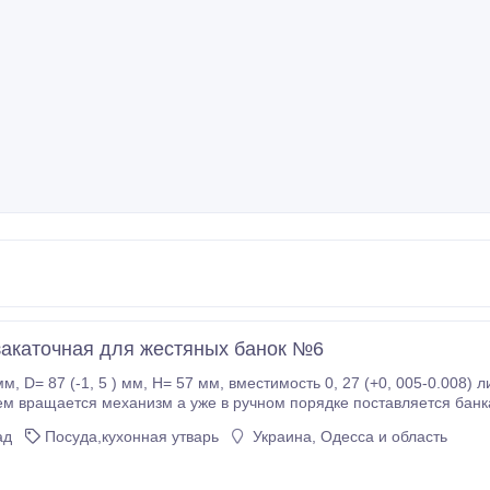
акаточная для жестяных банок №6
рическая-механизированная
банке подминается и далее окончательно герметично закатывается.
ад
Посуда,кухонная утварь
Украина, Одесса и область