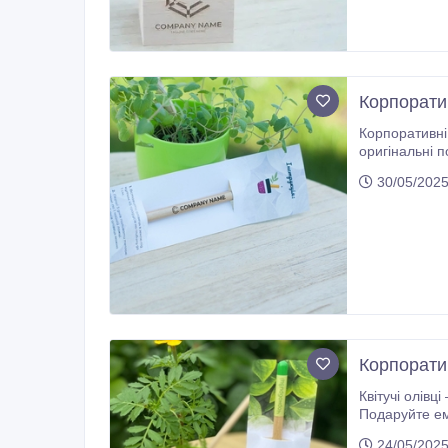
Корпоратив
Корпоративні подар
оригінальні подарунки, такі як екокубики, квітучі олівці, набори для виро
ідеально підх
30/05/2025
Корпорати
Квітучі олівці — незабутній п
Подаруйте емоцію
24/05/2025