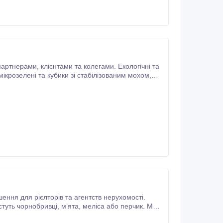
ми. Екологічні та
, меліса або перчик. Ми
наносимо на олівці ваш логотип, qr код або контакти — ваші клієнти не забудуть, хто допоміг знайти дім.