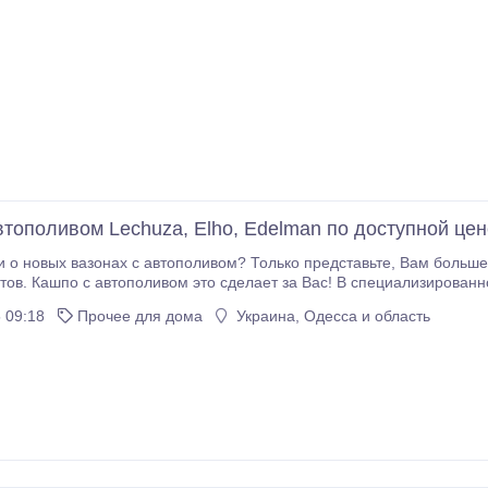
втополивом Lechuza, Elho, Edelman по доступной цен
тополивом? Только представьте, Вам больше не придется следить за графиком полива своих
т-магазине Kashpo вы найдете
 09:18
Прочее для дома
Украина, Одесса и область