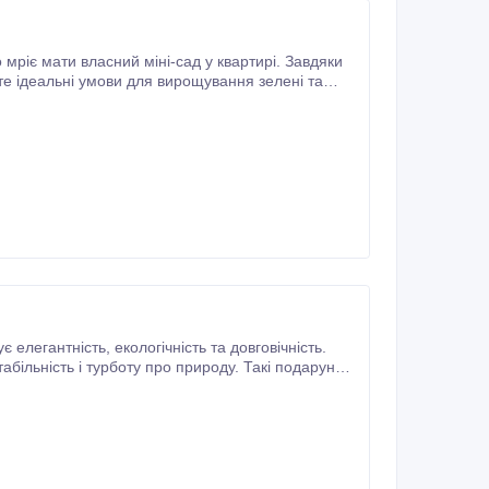
квітів. З EcoBloom Smart Garden Розумний сад вдома ви можете спостерігати, як рослини ростуть цілий рік, незалежно від сезону.