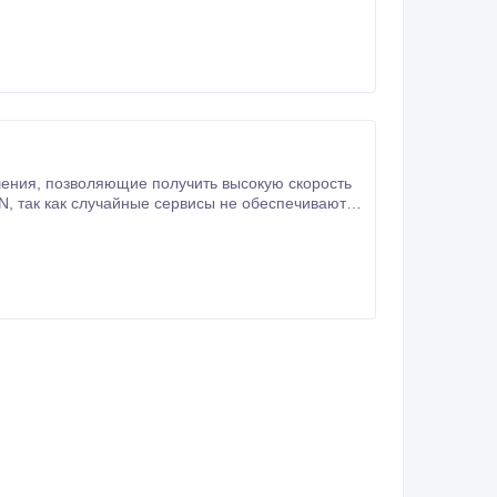
вают
c=390871&anchor#7990192.