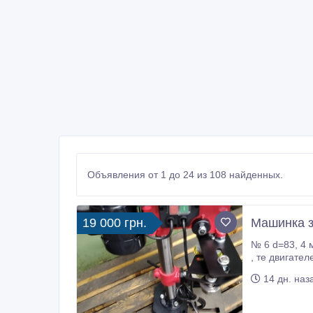
Объявления от 1 до 24 из 108 найденных.
19 000 грн.
Машинка з
№ 6 d=83, 4 мм, D= 87 (-1, 5 ) мм, H= 57 мм, вместимость 0, 27 (+0, 005-0.008) литра. Машинка элект
, те двигателем вращается механизм а уже в ручном порядке поставляется банка. После в полуобороте рукоятка, крышка на
14 дн. наз