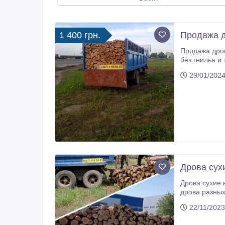
1 400 грн.
Продажа д
Продажа дров с доста
без гнилья и
1600/1900 Ду
29/01/2024
Дрова сух
Дрова сухие колотые, метровка, уголь Одесса. Купить дрова разных пород с
дрова разных
1400/1600 Ол
22/11/2023