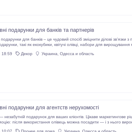
ні подарунки для банків та партнерів
унки для банків – це чудовий спосіб зміцнити ділові зв’язки з партнерами, клієнтами та колега
щування мікрозелені та кубики зі стабілізованим мохом,
одять для створення позитивного іміджу компанії.
 18:59
Декор
Украина, Одесса и область
вні подарунки для агентств нерухомості
одарунок для ваших клієнтів. Цікаве маркетингове рішення для рієлторів та агентств нерухомості.
: після використання олівець можна посадити — і з нього виростуть чорнобривці, м’ята
 10:07
Прочее для дома
Украина, Одесса и область