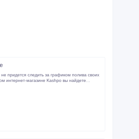
е
большой выбор товаров таких мировых брендов, как Lechuza, Elho, Click&Grow, Edelman, Sandra Rich и прочие.