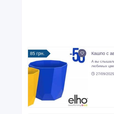
85 грн.
Кашпо с а
А вы слышали о новых вазонах с ав
любимых цветов. Кашпо с автополивом это сделает за Вас! В специализированном интерне
27/09/2025