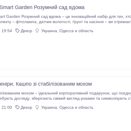
Smart Garden Розумний сад вдома
 Розумний сад вдома – це інноваційний набір для тих, хто мріє мати власний міні-сад у квартирі. Завдяки
 ґрунт та насіння – ви отримаєте ідеальні умови для вирощування зелені та
 19:54
Декор
Украина, Одесса и область
еніри. Кашпо зі стабілізованим мохом
 мохом – ідеальний корпоративний подарунок, що поєднує елегантність, екологічність та довговічність.
ми та символізують стабільність і турботу про природу. Такі подарунки
можна брендувати гравіюванням або УФ-друком, додаючи логотип компанії.
 21:00
Декор
Украина, Одесса и область