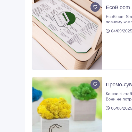
EcoBloom 
EcoBloom Smart Garden
повному комплекту – фітолампа, датчик вологості,
04/09/2025
Промо-сув
Кашпо зі стабілізованим
Вони не потребують догляду, зберігають свіжий вигляд рока
06/06/2025