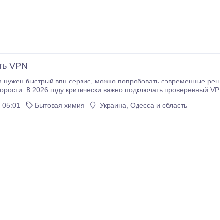
ть VPN
ис, можно попробовать современные решения, позволяющие получить высокую скорость
. В 2026 году критически важно подключать проверенный VPN, так как случайные сервисы не обеспечи
у. https://world.en.cx/Guestbook/Messages.aspx?page=1&fmode=gb&topi
 05:01
Бытовая химия
Украина, Одесса и область