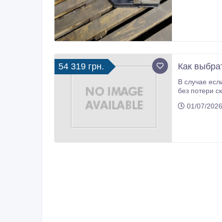
54 319 грн.
Как выбра
В случае если нужен быстрый впн серв
без потери скорости
защит
01/07/2026