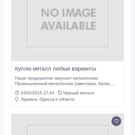
Куплю металл любые варианты
Наше предприятие закупает металлолом:
Промышленный металлолом (швеллера, балки,
станки, трубы, арматура и т.д.) Бытовой металлолом
14/02/2015 17:43
Черный металл
(стальные и чугунные ванные, газовые котлы,
Украина, Одесса и область
батареи) Рельсовый лом Лом черных металлов,
стальная стружка, чугунная стружка, габаритный и
негабаритный металлолом. Предприятие так же
скупает лом и отходы всех цветных металлов ( лом
латуни ( бронзы ) лом меди, лом алюминия отходы
профиля, лом свинца, лом нержавеющей стали
(нержавейка ).