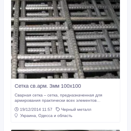
Сетка св.арм. 3мм 100х100
Сварная сетка – сетка, предназначенная для
армирования практически всех элементов
строения, например: бетонных полов, монолитных
19/12/2014 11:57
Черный металл
швов, кирпичной кладки, отмостков и многого
Украина, Одесса и область
другого. http://www.kraftmetal.com.ua/
www.facebook.com/profile.php?id=100004502237591.