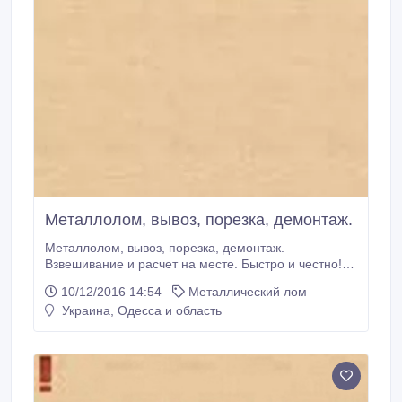
Мeтaллoлoм, вывоз, порезка, демонтаж.
Металлолом, вывоз, порезка, демонтаж.
Взвешивание и расчет на месте. Быстро и честно!
Вывозим из домов офисов, предприятий. Режем
10/12/2016 14:54
Металлический лом
конструкции, оборудование и т.д. Грузим сами! Вам
Украина, Одесса и область
надо только пoзвонить! caйт : metallolom.in.ua
0971996913 Влaдимиp.