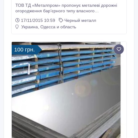
ТОВ ТД «Металпром» пропонує металеві дорожні
огородження бар’єрного типу власного
виробництва: *11ДО (дорожні односторонні) *11ДД
17/11/2015 10:59
Черный металл
(дорожні двосторонні), *11МО (мостові
Украина, Одесса и область
односторонні) *11МД (мостові двосторонні) Ми
готові запропонувати не тільки конструкції
стандартного типу, але і «під замовлення» — згідно
наданих креслень.
100 грн.