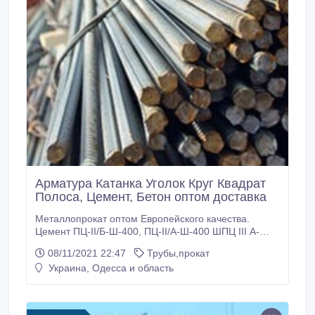
Арматура Катанка Уголок Круг Квадрат
Полоса, Цемент, Бетон оптом доставка
Металлопрокат оптом Европейского качества.
Цемент ПЦ-II/Б-Ш-400, ПЦ-II/А-Ш-400 ШПЦ III А-
Ш-400 ПЦ ІІ/ А- Ш- 500 Бетон производства ПАО
08/11/2021 22:47
Трубы,прокат
«ХайдельбергЦемент Украина» Навальный,
Украина, Одесса и область
тарированный мешки 25, кг заводская "полетная" и
силосная фасовка.Арматуру 8, 10, 12, 14, 16, 18,
20, 22-32 , Квадрат 10, 12, 14, 16, 18, 20, 22 , Круг 6,
8, 10, 12, 14, 16, 18, 20, 22-30 , Уголок 25х3, 25х4,