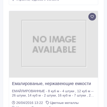
0971996913 Владимир.
Емалированые, нержавеющие емкости
ЕМАЙЛИРОВАННЫЕ - 8 куб м - 4 штуки , 12 куб м --
26 штуки, 14 куб м - 2 штуки, 16 куб м - 7 штуки , 20
куб м - 4 штуки, НЕРЖАВЕЮЩИЕ биметалические -
26/04/2016 13:22
Цветные металлы
50 куб м - 6 штуки.