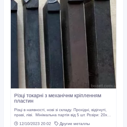
Різці токарні з механічнм кріпленням
пластин
Різці в наявності, нові зі складу. Прохідні, відігнуті,
праві, ліві. Мінімальна партія від 5 шт. Розіри: 20х25,
25х25. 32х25мм.
12/10/2023 20:02
Другие металлы