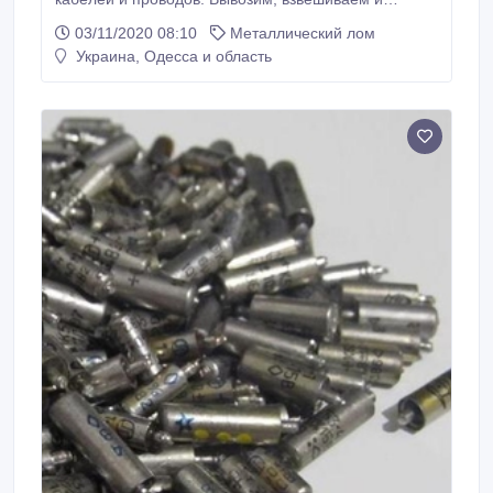
производим расчет на месте. *** Наш сайт :
03/11/2020 08:10
Металлический лом
metallolom.in.ua тел : 0503334103, 0971996913
Украина, Одесса и область
Владимир.