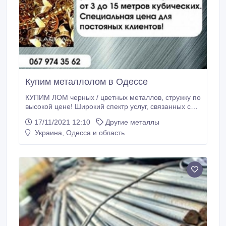
Купим металлолом в Одессе
КУПИМ ЛОМ черных / цветных металлов, стружку по
высокой цене! Широкий спектр услуг, связанных со
сбором металлолома – прием, вывоз, демонтаж,
17/11/2021 12:10
Другие металлы
резка, утилизация. Наличный и безналичный расчет.
Украина, Одесса и область
Работаем как с физ.лицами так и организациями.
Собственный парк спец. мобильной и стационарной
техники. Самовывоз, автомобиль с манипулятором,
есть возможность установки контейнера от 3 до 15
кубических метров.