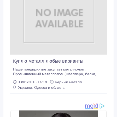
Куплю металл любые варианты
Наше предприятие закупает металлолом:
Промышленный металлолом (швеллера, балки,
станки, трубы, арматура и т.д.) Бытовой металлолом
03/01/2015 14:18
Черный металл
(стальные и чугунные ванные, газовые котлы,
Украина, Одесса и область
батареи) Рельсовый лом Лом черных металлов,
стальная стружка, чугунная стружка, габаритный и
негабаритный металлолом. Предприятие так же
скупает лом и отходы всех цветных металлов ( лом
латуни ( бронзы ) лом меди, лом алюминия отходы
профиля, лом свинца, лом нержавеющей стали
(нержавейка ).