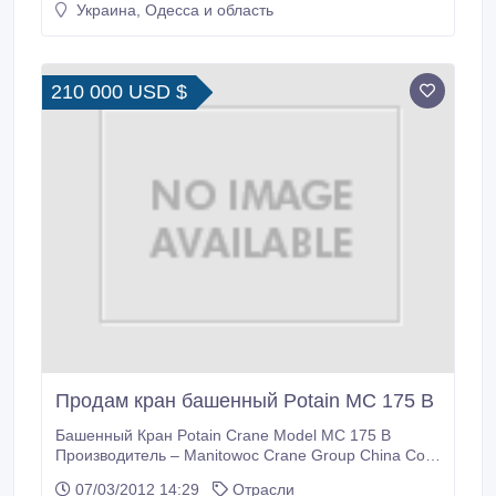
Украина, Одесса и область
210 000 USD $
Продам кран башенный Potain MC 175 B
Башенный Кран Potain Crane Model MC 175 B
Производитель – Manitowoc Crane Group China Co ,
LTD http://www.manitowoccranes.com/ Вылет 60м;
07/03/2012 14:29
Отрасли
Грузоподъёмность 8 тн; Высота под крюком 44, 9 м.