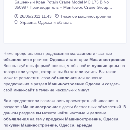
Башенный Кран Potain Crane Model MC 175 B No
350997 Производитель – Manitowoc Crane Group
China Co , LTD
26/05/2011 11:43
Тяжелое машиностроение
http://www.manitowoccranes.com/site/EN/Default.aspx
Украина, Одесса и область
спецификацию и характеристики крана можно
найти на сайте производителя Новый, 290 000 USD.
> Max. jib radius 60 m > Max. load 8000 kg >.
Ниже представлены предложения
магазинов
и частные
объявления
в регионе
Одесса
и категории
Машиностроение
.
Воспользуйтесь формой поиска, чтобы найти
лучшие цены
на
товары или услуги, которые вы бы хотели купить. Вы также
можете разместить свои
объявления
или ценовые
предложения в раздел
Машиностроение Одесса
и создать
свой
мини-сайт
в течение нескольких минут.
Вам предоставили возможность просмотреть объявления в
разделе
«Машиностроение»
доски бесплатных объявлений. В
данном разделе вы можете найти частные и деловые
объявления
на тему
продажи Машиностроение, Одесса
,
покупки Машиностроение, Одесса
,
аренды