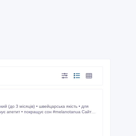
й (до 3 місяців) • швейцарська якість • для
нічує апетит • покращує сон #melanotanua Cайт