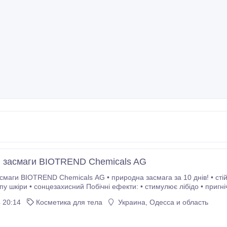
 засмаги BIOTREND Chemicals AG
маги BIOTREND Chemicals AG • природна засмага за 10 днів! • стійки
пу шкіри • сонцезахисний Побічні ефекти: • стимулює лібідо • приг
com.
 20:14
Косметика для тела
Украина, Одесса и область