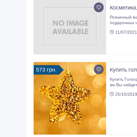
Косметика
Розничный маг
подарочных наборов, а так же букетов из мыла. Только актуальная продукция,
в наличии. Мы стремимся
11/07/2021
выбором тов
573 грн.
Купить го
Купить Голографический глитте
же Вы найдете не только гол
25/10/2019