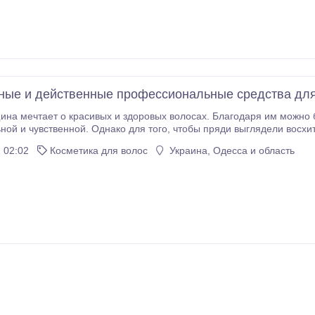
ные и действенные профессиональные средства дл
 мечтает о красивых и здоровых волосах. Благодаря им можно блистать в ком
днако для того, чтобы пряди выглядели восхитительно, за ними требуется правильный уход. И
ет профессиональная косметика для волос. Если вам нужны средст
 02:02
Косметика для волос
Украина, Одесса и область
салоне или дома, то обязательно посетите мaгaзин “Бразил-Проф”.