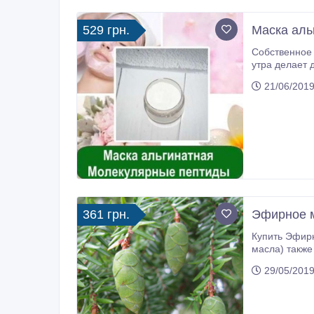
529 грн.
Маска аль
Собственное 
утра делает день удачным. Чтобы
природными компонентами. Альгинатная маска «Молекул
21/06/2019
уровн
361 грн.
Эфирное м
Купить Эфирно
масла) также вы найдете в нашем интернет магазине Мыло-Опт океан и других масел для вас любимых! Покупать у нас легко,
29/05/2019