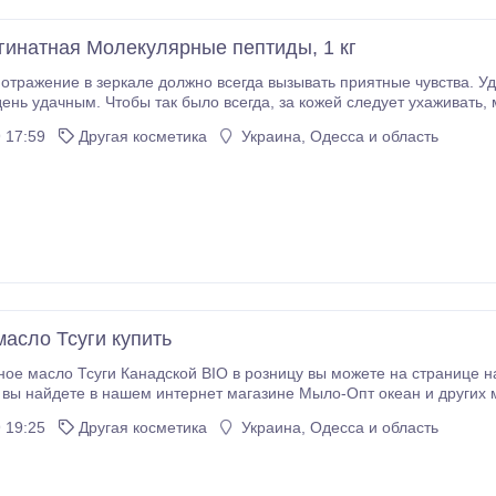
гинатная Молекулярные пептиды, 1 кг
отражение в зеркале должно всегда вызывать приятные чувства. 
 так было всегда, за кожей следует ухаживать, мягко очищая и питая ее кремами, масками с
ярные пептиды» поможет справиться с проблемами на клеточном
 17:59
Другая косметика
Украина, Одесса и область
е, не допуская преждевременного старения кожи лица.
асло Тсуги купить
е масло Тсуги Канадской BIO в розницу вы можете на странице нашего
без предоплаты, мы работаем с наложенным платежом по всей Украине.
 19:25
Другая косметика
Украина, Одесса и область