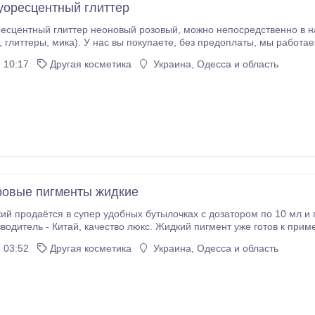
уоресцентный глиттер
 неоновый розовый, можно непосредственно в нашем интернет магазине Мыло-Опт в разделе
аине. При
е совершается за счет компании! Мы в ВКонтакте: club57393184 Наш
 10:17
Другая косметика
Украина, Одесса и область
т.
овые пигменты жидкие
ий продаётся в супер удобных бутылочках с дозатором по 10 мл и п
дкий пигмент уже готов к применению. По капельке добавляя в Ваше
ства Вы превращаете безжизненный кусочек мыльной основы в то, что должно парить дышать и дар
 03:52
Другая косметика
Украина, Одесса и область
ям позитив и здоровье.