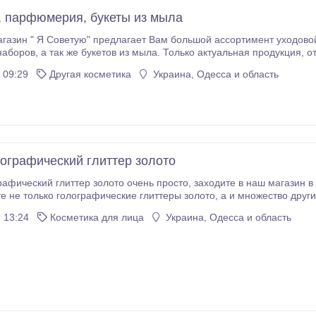
, парфюмерия, букеты из мыла
азин " Я Советую" предлагает Вам большой ассортимент уходовой и декор
 отличного качества Быстрая отправка товара, все
 быть лучшими для наших клиентов, наши менеджеры с радостью помогут Вам определиться с
 09:29
Другая косметика
Украина, Одесса и область
ара.
лографический глиттер золото
р золото очень просто, заходите в наш магазин в раздел (Красители, перламутры, глиттеры), там
ографические глиттеры золото, а и множество других цветов и оттенков. Покупать у нас легко, без
предоплаты, мы работаем с наложенным платежом по всей Украине.
 13:24
Косметика для лица
Украина, Одесса и область