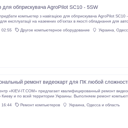
 для oбпpискувaчa AgroPilot SC10 - 5SW
ридбати компьютер з навігацією для обприскувача AgroPilot SC10 -
для експлуатації на наземних об'єктах в якості обладнання для авт
у рідин відносно розрахованої GNSS модулем швидкості об'єкта.
 02:55
Другое компьютерное оборудование
Украина, Одесс
нальный ремонт видеокарт для ПК любой сложност
IEV-IT.COM» предлагает квалифицированный ремонт видеокарт, материнских плат, процессоров, ноут
Киеву и по всей территории Украины. Выполняем ремонт компьютерной техни
стика видеокарты с последующим техническим заключением; • замена
 16:44
Ремонт компьютеров
Украина, Одесса и область
чипов видеопамяти; • апгрейд/
; • восстановление видеокарты после майнинга; • устранение
бки драйвера видеокарты «код ошибки 43»; • устранение артефактов на
ие сбитых элементов видеокарты; • восстановление видеокарты после прогара; • восстановление
я; • восстановление/замена BIOS видеокарты; • ремонт/профилактика системы активного