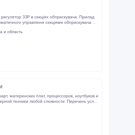
 регулятор ЗЗР в секціях обприскувача. Прилад
омaтичного управління секціями обприскувача та
а и область
и
буков и
ки любой сложности. Перечень услуг,