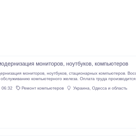
модернизация мониторов, ноутбуков, компьютеров
 стационарных компьютеров. Восстановление системы Windows. Весь спектр услуг
луживанию компьютерного железа. Оплата труда производится по факту, за успешно выполн
торого оговаривается с клиентом заранее. Выезжаю на дом.
 06:32
Ремонт компьютеров
Украина, Одесса и область