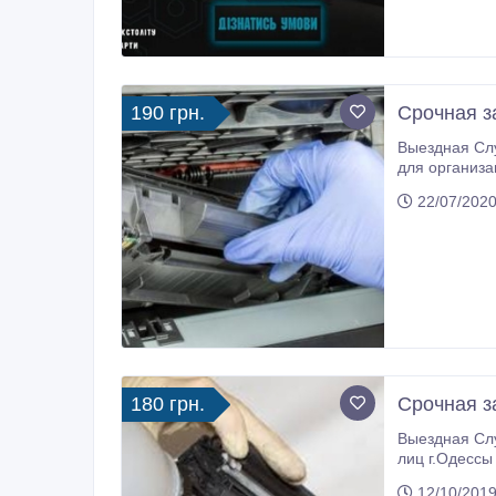
охлаждения 
190 грн.
Срочная з
Выездная Слу
для организа
часов в пред
22/07/2020
180 грн.
Срочная з
Выездная Слу
лиц г.Одессы . В обс
для Вас 1 Ср
12/10/2019