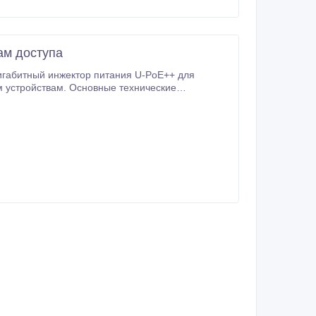
ам доступа
гигабитный инжектор питания U-PoE++ для