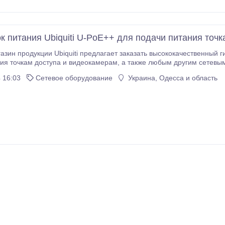
к питания Ubiquiti U-PoE++ для подачи питания точк
азин продукции Ubiquiti предлагает заказать высококачественный 
 и видеокамерам, а также любым другим сетевым устройствам. Основные технические
ti U-PoE++: температура хранения от -30 до +70°C, 0.75 А при 230 В переменного тока, номинальное
 16:03
Сетевое оборудование
Украина, Одесса и область
ного тока при 50/60 Гц, максимальная мощность PoE+ на порт от PSE 60 Вт, вес 210 г, размер
106x63x34 мм, выходное напряжение 48 В постоянного тока при 1.