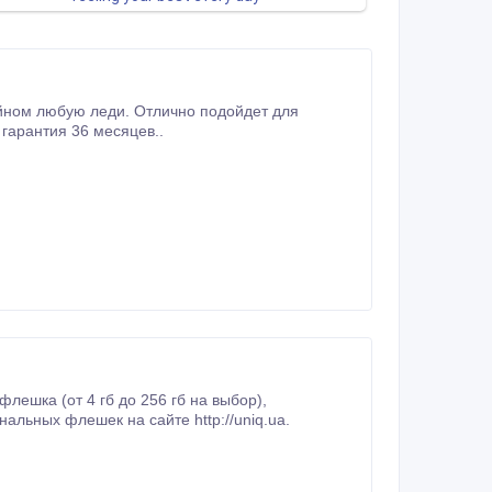
йном любую леди. Отлично подойдет для
подарка. Объем от 4 гб до 256 гб, огромный выбор цветов, водонепроницаемая, гарантия 36 месяцев..
ешка (от 4 гб до 256 гб на выбор),
есяцев. Больше оригинальных флешек на сайте http://uniq.ua.