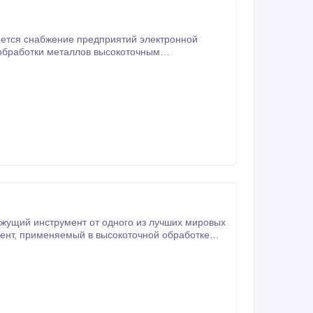
обработки металлов высокоточным
аботке
ентов для