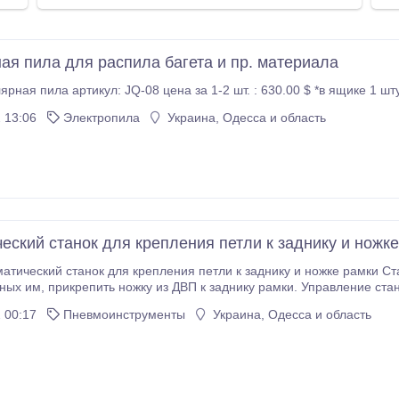
ая пила для распила багета и пр. материала
JQ-08 Циркулярная пила артикул: JQ-08 цена за 1-2 шт. : 630.00 $ *в ящике 1 ш
 13:06
Электропила
Украина, Одесса и область
еский станок для крепления петли к заднику и ножк
атический станок для крепления петли к заднику и ножке рамки Стано
вление станком осуществляется при помощи
педали. Габариты, 760х360х370 мм, рабочее давление, 0, 4-0, 8 МПа, Вес, 27 кг,
 00:17
Пневмоинструменты
Украина, Одесса и область
Производительность, 200-300 шт/час Доставка по Украине.