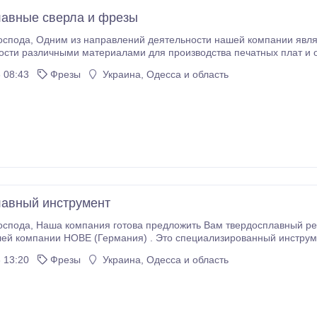
авные сверла и фрезы
ляется снабжение предприятий электронной
сти различными материалами для производства печатных плат и 
тву и сложности
 08:43
Фрезы
Украина, Одесса и область
меняемых при их
.
авный инструмент
ущий инструмент от одного из лучших мировых
мпании HOBE (Германия) . Это специализированный инструмент, применяемый в высокоточной обр
. Компания Hobe GmbH (Байнфурт, Германия) Основным направлением
 13:20
Фрезы
Украина, Одесса и область
нии является производство металлорежущих микроинструментов, а так же инструментов и компон
й техники.