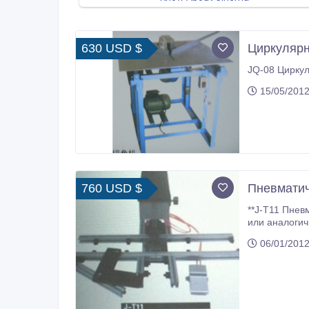
630 USD $
Циркулярн
15/05/2012
760 USD $
Пневматич
**J-T11 Пневм
или аналогичных им, прикрепить ножку из ДВП к заднику рамки. Упра
пневмоклапана в виде ножной 
06/01/2012