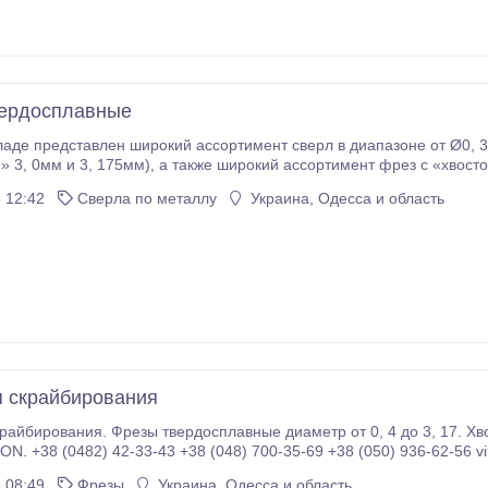
вердосплавные
аде представлен широкий ассортимент сверл в диапазоне от Ø0, 3
окий ассортимент фрез с «хвостовиками» 3, 0мм и 3, 175мм. Дисковы фрезы для
скрайбирования, трехперые фрезы, фасочные фрезы, резцы.
 12:42
Сверла по металлу
Украина, Одесса и область
 скрайбирования
райбирования. Фрезы твердосплавные диаметр от 0, 4 до 3, 17. Хво
. +38 (0482) 42-33-43 +38 (048) 700-35-69 +38 (050) 936-62-56 vik
 08:49
Фрезы
Украина, Одесса и область