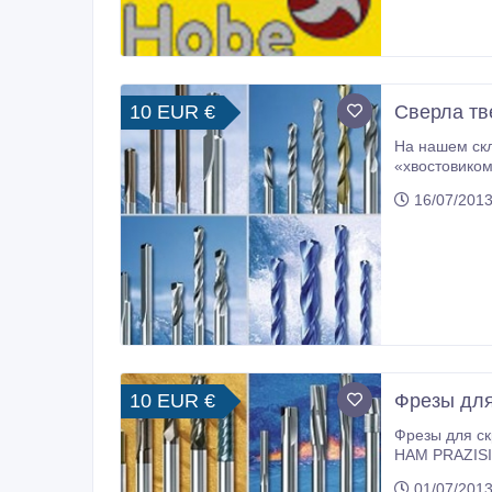
10 EUR €
Сверла т
На нашем скл
«хвостовиком» 3, 0мм и 3, 175мм), а также шир
16/07/2013
10 EUR €
Фрезы для
Фрезы для ск
HAM PRAZISION
01/07/2013