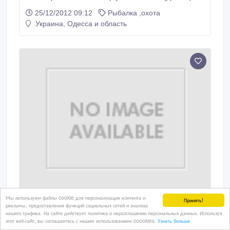
56х10х10 Оснащена двумя светодиодами, Работает
25/12/2012 09:12
Рыбалка ,охота
от 8 батареек R20, в СССР имели обозначение 373.
Украина, Одесса и область
(батарейки в комплект не входят) Инструкция: 1
Погрузить торпеду под лед, для этого необходимо
сделать майму или с помощью бура высверлить
лунку.
Мы используем файлы cookie для персонализации контента и
Принять!
Хоббитайм - Товары для рукоделия и
рекламы, предоставления функций социальных сетей и анализа
нашего трафика. На сайте действует политика о неразглашении персональных данных. Используя
творчества
этот веб-сайт, вы соглашаетесь с нашим использованием coookies.
Узнать больше