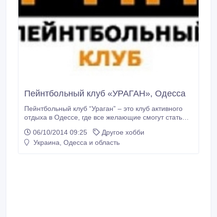
Пейнтбольный клуб «УРАГАН», Одесса
Пейнтбольный клуб “Ураган” – это клуб активного
отдыха в Одессе, где все желающие смогут стать
участниками увлекательной игры. Это место, в
06/10/2014 09:25
Другое хобби
котором приятно и комфортно играть и новичку и
Украина, Одесса и область
профессионалу, где можно получить
квалифицированную помощь опытных инструкторов
и судей; место, которое объединяет людей
увлекающихся пейнтболом, активным отдыхом или
просто ищущих для себя новые, интересные пути
самореализации.