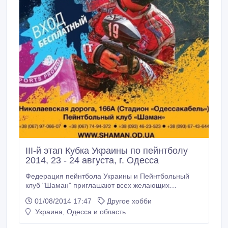
III-й этап Кубка Украины по пейнтболу
2014, 23 - 24 августа, г. Одесса
Федерация пейнтбола Украины и Пейнтбольный
клуб "Шаман" приглашают всех желающих
посмотреть/поболеть на главное спортивное
01/08/2014 17:47
Другое хобби
событие этого года: III-й этап Кубка Украины по
Украина, Одесса и область
пейнтболу! Организатор: ПК «Шаман» (Одесса)
Дата проведения: 23-24 августа 2014 года. Место