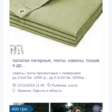
палатки лагерные, тенты, навесы, пошив
и др...
навесы, тенты брезентовые с люверсами
рр.3.5х4.5м -1500 гр.; рр.5.5х10.5м -5500гр.;
палатки лагерные солдатские рр.3х3м, высота
12/11/2018 11:44
Рыбалка ,охота
2.85м, - 1300 гривен, 3.50х3.50м-1650гр.,
Украина, Одесса и область
УЗ68(6х6м)- 9000гривен; УСТ56(5х5м) - 7000
гривен; тУСБ56(10, 5х6м)-12000гривен;
ПМК(11х7м)-17000гр., тенты, навесы брезентовые и
другое..
400 грн.