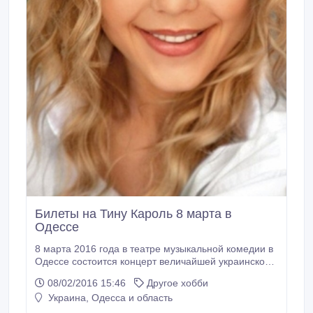
Билеты на Тину Кароль 8 марта в
Одессе
8 марта 2016 года в театре музыкальной комедии в
Одессе состоится концерт величайшей украинской
певицы Тины Кароль! На праздничном концерте
08/02/2016 15:46
Другое хобби
будут представлены лучшие хиты, покорившие
Украина, Одесса и область
сердца публики. Продам билеты на концерт, цена:
600 грн. Позвольте себе провести время в компании