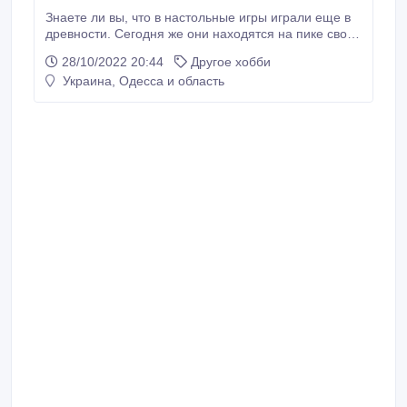
Знаете ли вы, что в настольные игры играли еще в
древности. Сегодня же они находятся на пике своей
популярности, а рынок настольных игр значительно
28/10/2022 20:44
Другое хобби
вырос. Каждый день мы узнаем о новых настолках,
Украина, Одесса и область
дополнительных издательствах. Коробочки с
картами, кубиками и маркерами берут с собой в
школьные поездки, семейные каникулы или
одинокие путешествия.