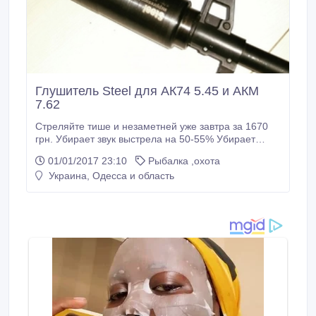
Глушитель Steel для АК74 5.45 и АКМ
7.62
Стреляйте тише и незаметней уже завтра за 1670
грн. Убирает звук выстрела на 50-55% Убирает
вспышку выстрела - незаметно в темное время
01/01/2017 23:10
Рыбалка ,охота
суток. Имеет большой ресурс - не нужно боятся что
Украина, Одесса и область
глушитель выйдет из строя. Самый популярный
глушитель в Украине 1 - шт. гражданскому - 1670 грн
1 - шт. армия, нгу - 1500 грн 5-9 шт - 1350 грн 10 и
больше - 1150 грн.