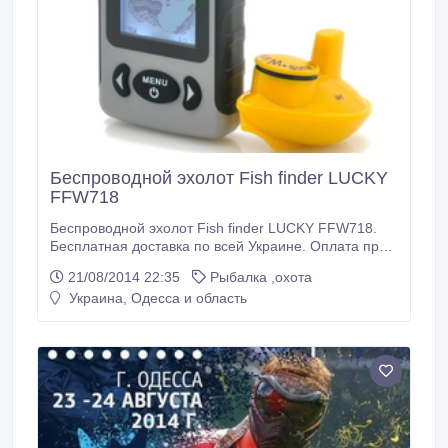
Беспроводной эхолот Fish finder LUCKY
FFW718
Беспроводной эхолот Fish finder LUCKY FFW718.
Бесплатная доставка по всей Украине. Оплата при
получении наложенным платежом. Fishfinder ffw718
21/08/2014 22:35
Рыбалка ,охота
оригинал - произведенный на заводе. Эти эхолоты
Украина, Одесса и область
эффективны при ловле рыбы с берега, зимой и с
лодки. С помощью беспроводного эхолота ffw-718 (
wireless ff 200) можно узнать местонахождение
рыбы, глубину и рельеф дна.