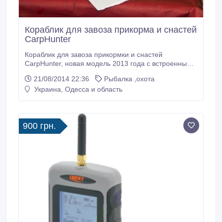
Кораблик для завоза прикорма и снастей
CarpHunter
Кораблик для завоза прикормки и снастей
CarpHunter, новая модель 2013 года с встроенным
GPS навигатором, эхолотом и
21/08/2014 22:36
Рыбалка ,охота
усовершенствованным пультом управления.
Украина, Одесса и область
CarpHunter обладает повышенной прочностью
корпуса, а также устройством, защищающим
гребные винты от подводной растительности.
Габаритные размеры (ДхШхВ) 63.
900 грн.