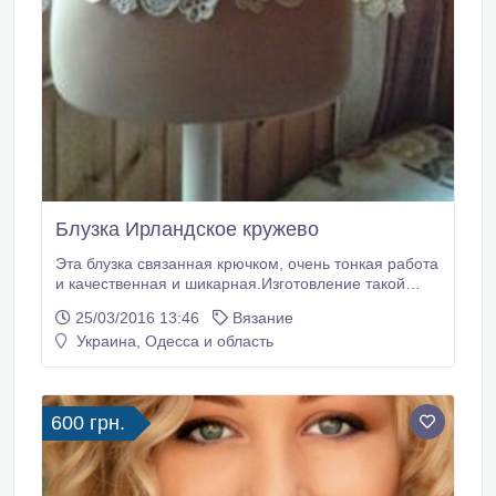
Блузка Ирландское кружево
Эта блузка связанная крючком, очень тонкая работа
и качественная и шикарная.Изготовление такой
блузки необходимо 2 месяца.Пряжа тонкая,
25/03/2016 13:46
Вязание
сочетание золотистой и серебряной нитки..
Украина, Одесса и область
600 грн.