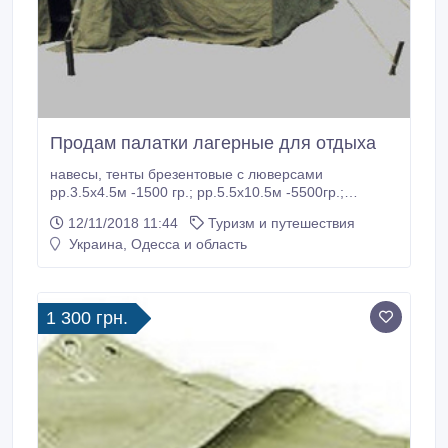
Продам палатки лагерные для отдыха
навесы, тенты брезентовые с люверсами
рр.3.5х4.5м -1500 гр.; рр.5.5х10.5м -5500гр.;
палатки лагерные солдатские рр.3х3м, высота
12/11/2018 11:44
Туризм и путешествия
2.85м, - 1300 гривен, 3.50х3.50м-1650гр.,
Украина, Одесса и область
УЗ68(6х6м)- 9000гривен; УСТ56(5х5м) - 7000
гривен; тУСБ56(10, 5х6м)-12000гривен;
ПМК(11х7м)-17000гр., тенты, навесы брезентовые и
другое..
1 300 грн.