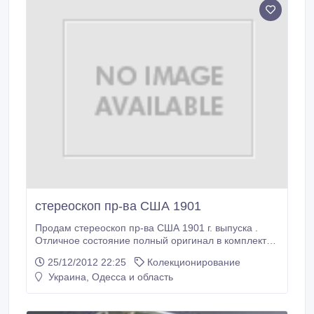
стереоскоп пр-ва США 1901
Продам стереоскоп пр-ва США 1901 г. выпуска .
Отличное состояние полный оригинал в комплекте
с фотографиями В наличаи 57 фотографий
25/12/2012 22:25
Колекционирование
Национального географического общества США и
Украина, Одесса и область
России, на обороте фотографии подписаны на 5
языках, включая русский. Фотографии датируются с
1892-1901гг. Уникальные в своём.