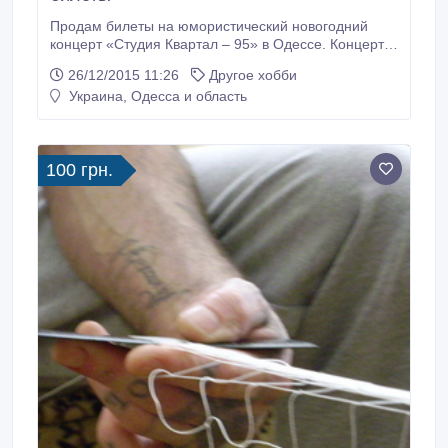
Продам билеты на юмористический новогодний
концерт «Студия Квартал – 95» в Одессе. Концерт
состоится 23 декабря 2015 года в Одесском театре
26/12/2015 11:26
Другое хобби
оперы и балета. Места удобные, хороший обзор.
Украина, Одесса и область
Цена билета: от 400 грн. Звоните!.
100 грн.