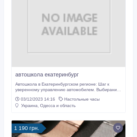
автошкола екатеринбург
Автошкола в Екатеринбургском регионе: Шаг к
уверенному управлению автомобилем. Выбирание
места для обучения вождению – это важный
03/12/2023 14:16
Настольные часы
процесс на пути следования к получению прав
Украина, Одесса и область
водителя. В Екатеринбурге существует обилие
автоучебных центров, но как найти такие, которая
обеспечит превосходное обучение вождению?
Обучение вождению в Екатеринбурге -
1 190 грн.