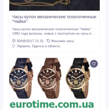
Часы-кулон механические позолоченные
"Чайка"
Часы-кулон механические позолоченные "Чайка"
1982 года выпуска, новые с паспортом на часы и на
цепочку, в оригинальной упаковке, производство
30/08/2017 21:31
Женские часы
Угличский часовой завод.Полные характеристики
Украина, Одесса и область
часов смотрите на фото..