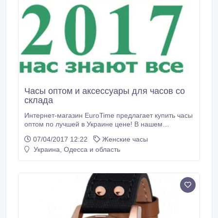
Часы оптом и аксессуары для часов со
склада
Интернет-магазин EuroTime предлагает купить часы
оптом по лучшей в Украине цене! В нашем
ассортименте представлены мужские и женские
07/04/2017 12:22
Женские часы
часы таких брендов, как Guardo, Skmei, Casio,
Украина, Одесса и область
Cortebert, Alberto Kavalli и т.д. Механические,
электронные и умные часы оптом доступны для
заказа со склада. Так же у нас представлен широкий
ряд аксессуаров для часов (ремешки, шкатулки для
часов и прочее).