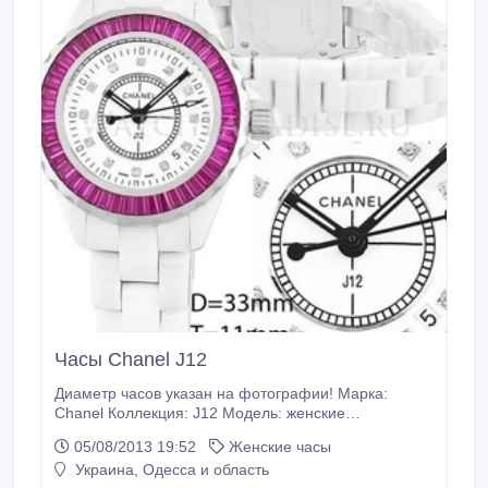
Часы Chanel J12
Диаметр часов указан на фотографии! Марка:
Chanel Коллекция: J12 Модель: женские
швейцарские Механизм: кварцевый, ETA Корпус:
05/08/2013 19:52
Женские часы
керамика (форма: круг) Стекло: сапфировое
Украина, Одесса и область
Водозащита: брызги воды (W30) Ремешок: