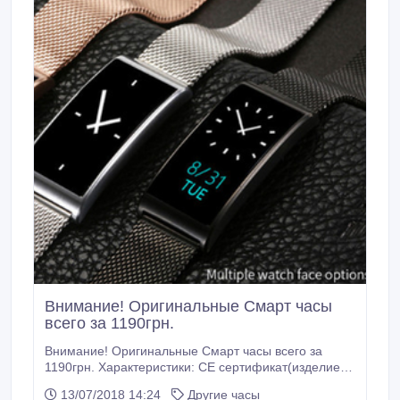
Внимание! Оригинальные Смарт часы
всего за 1190грн.
Внимание! Оригинальные Смарт часы всего за
1190грн. Характеристики: CE сертификат(изделие
соответствует основным требованиям директив ЕС)
13/07/2018 14:24
Другие часы
Материал: сталь Шагомер: есть Пульсометр: есть