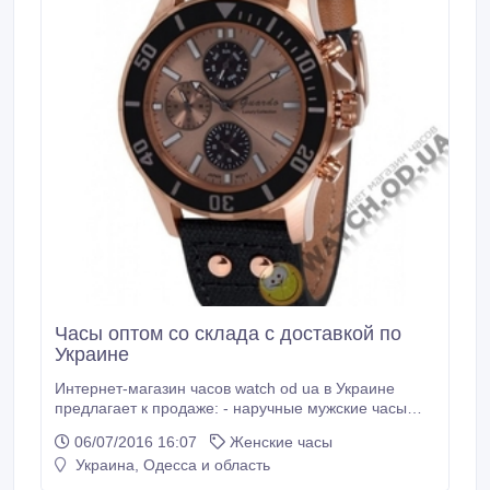
Часы оптом со склада с доставкой по
Украине
Интернет-магазин часов watch od ua в Украине
предлагает к продаже: - наручные мужские часы
опт; - часы оптом наручные женские; - настенные и
06/07/2016 16:07
Женские часы
настольные часы; - умные часы оптом. Такие
Украина, Одесса и область
бренды как Casio, Guardo, Alberto Kavalli, Elite,
Cortebert, Skagen, RG512 и многие другие