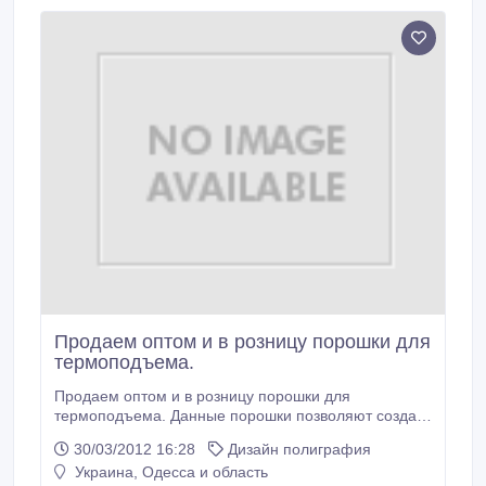
Продаем оптом и в розницу порошки для
термоподъема.
Продаем оптом и в розницу порошки для
термоподъема. Данные порошки позволяют создать
объем на печатном изображении в процессе
30/03/2012 16:28
Дизайн полиграфия
изготовления любой полиграфической продукции, в
Украина, Одесса и область
частности визитных карточек, папок, другой