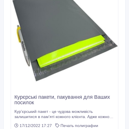
Курєрські пакети, пакування для Ваших
посилок
Кур'єрський пакет - це чудова можливість
залишитися в пам'яті кожного клієнта. Адже кожному
з нас приємно отримати свій товар у гарній упаковці.
17/12/2022 17:27
Печать полиграфии
Переваги усіх наших кур'єрських пакетів: -