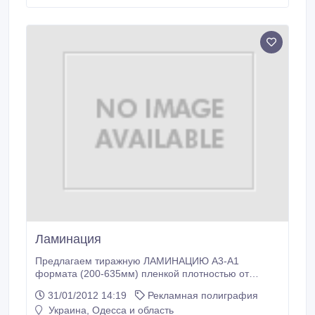
имиджевой продукции. В продаже полный спектр
прозрачных, цветных и металлизированных
порошков для термографии а также сопутствующих
материалов.
Ламинация
Предлагаем тиражную ЛАМИНАЦИЮ А3-А1
формата (200-635мм) пленкой плотностью от
25мкм до 250мкм стоимостью от 0, 30 грн/сторона.
31/01/2012 14:19
Рекламная полиграфия
Так же переплёт на металлическую
Украина, Одесса и область
пружину(календари, блокноты, меню и др.) для