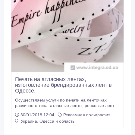
Печать на атласных лентах,
изготовление брендированных лент в
Одессе.
Осуществляем услуги по печати на ленточках
различного типа: атласные ленты, репсовые ленты,
киперные ленты и т.д. Ленты с логотипом
30/01/2018 12:04
Рекламная полиграфия
изготавливаются с помощью трафаретной печати
Украина, Одесса и область
или же тиснения. Наиболее популярные ленты –
это атласные ленты с печатью в один-два цвета в
зависимости от макета и тиража, такие ленты