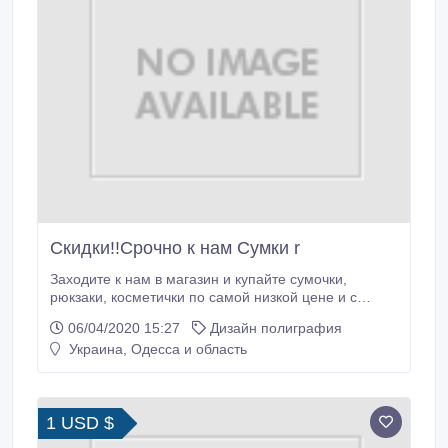
Скидки!!Срочно к нам Сумки r
Заходите к нам в магазин и купайте сумочки,
рюкзаки, косметички по самой низкой цене и с
беспалтной доставкой ukrion.com.ua! цена сумку в
06/04/2020 15:27
Дизайн полиграфия
интернете Когда речь идет о стиле нельзя
Украина, Одесса и область
пренебрегать Хаксессуарами. Они расставляют
акценты, тем самым помогая создать уместный
гармоничный образ.
1 USD $