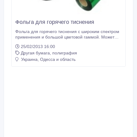
Фольга для горячего тиснения
Фольга для горячего тиснения с широким спектром
применения и большой цветовой гаммой. Может
использоваться на разнообразных материалах и на
25/02/2013 16:00
оборудовании различного типа. Характеристики:
Другая бумага, полиграфия
хорошее покрытие, подходит для рельефного
покрытия, глянцевость, используется для
Украина, Одесса и область
нанесения изображения на обычную бумагу,
картон, также на PET, PVC, PE, PP этикетки.