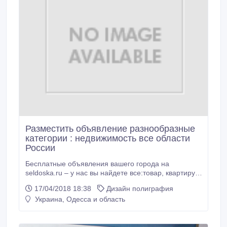
Разместить объявление разнообразные
категории : недвижимость все области
России
Бесплатные объявления вашего города на
seldoska.ru – у нас вы найдете все:товар, квартиру,
гараж, землю, авто, автозапчасти, компьютер,
17/04/2018 18:38
Дизайн полиграфия
бизнес, телефон, коттедж и другое selboard.ru +
Украина, Одесса и область
http://selboard.ru/add.