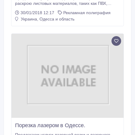
раскрою листовых материалов, таких как ПВХ,
оргстекло, МДФ, ДСП, композит, фанера и дерево,
30/01/2018 12:17
Рекламная полиграфия
полипропилен, полистирол, САН и т.д. В нашем
Украина, Одесса и область
арсенале два фрезера с максимальным размером
стола 2000*3000мм, что позволяет фрезеровать
даже большие тиражи в относительно короткие
сроки.
Порезка лазером в Одессе.
Предлагаем услуги лазерной резки и лазерного