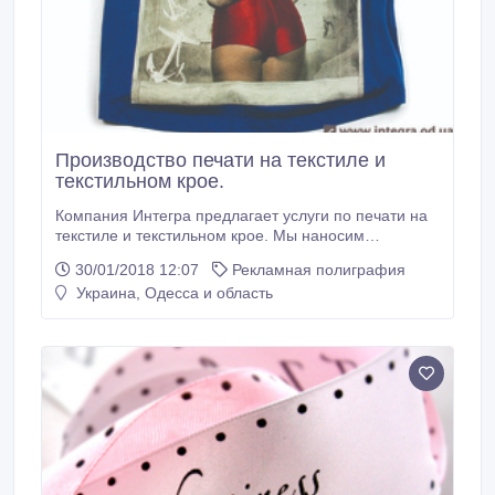
Производство печати на текстиле и
текстильном крое.
Компания Интегра предлагает услуги по печати на
текстиле и текстильном крое. Мы наносим
изображения на текстиль с помощью
30/01/2018 12:07
Рекламная полиграфия
шелкотрафаретной печати, прямой цифровой
Украина, Одесса и область
печати или же с помощью термотрансферного
переноса. Выбор того или иного способа печати на
ткани зависит от тиража, макета, который
необходимо напечатать, а также от состава ткани,
на которой необходимо сделать нанесение.