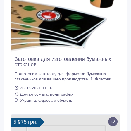
Заготовка для изготовления бумажных
стаканов
Подготовим заготовку для формовки бумажных
стаканчиков для вашего производства. 1. Флатовка
из рулона под необходимый формат 2. Офсетная
26/03/2021 11:16
печать на всей поверхности бумаги 3. Не имеют
Другая бумага, полиграфия
запаха и абсолютно безопасны для здоровья
человека 4. Конфиденциальность гарантирована 5.
Украина, Одесса и область
Высечка и выборка 6. Помощь в разработке
типового дизайна Стоимость печати и высечки без
стоимости бумаги от 5 копеек Детальнее - colorcup.
5 975 грн.