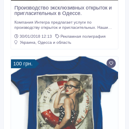
Производство эксклюзивных открыток и
пригласительных в Одессе.
Компания Интегра предлагает услуги по
производству открыток и пригласительных. Наши
производственные мощности позволяют
30/01/2018 12:13
Рекламная полиграфия
изготавливать открытки и пригласительные в
Украина, Одесса и область
Одессе от самых простых до эксклюзивных и
креативных. Мы работаем с такими материалами
как мелованные и дизайнерские картоны, дерево,
фанера, шпон, атласные ленты и шнуры, кожа и
100 грн.
кожзам, бусины и т.