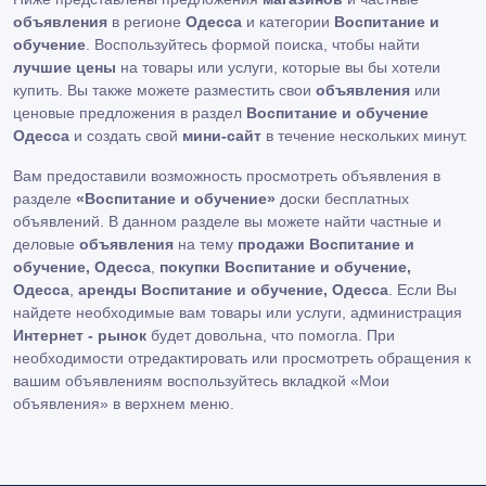
объявления
в регионе
Одесса
и категории
Воспитание и
обучение
. Воспользуйтесь формой поиска, чтобы найти
лучшие цены
на товары или услуги, которые вы бы хотели
купить. Вы также можете разместить свои
объявления
или
ценовые предложения в раздел
Воспитание и обучение
Одесса
и создать свой
мини-сайт
в течение нескольких минут.
Вам предоставили возможность просмотреть объявления в
разделе
«Воспитание и обучение»
доски бесплатных
объявлений. В данном разделе вы можете найти частные и
деловые
объявления
на тему
продажи Воспитание и
обучение, Одесса
,
покупки Воспитание и обучение,
Одесса
,
аренды Воспитание и обучение, Одесса
. Если Вы
найдете необходимые вам товары или услуги, администрация
Интернет - рынок
будет довольна, что помогла. При
необходимости отредактировать или просмотреть обращения к
вашим объявлениям воспользуйтесь вкладкой «Мои
объявления» в верхнем меню.