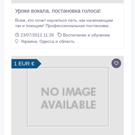
Уроки вокала, постановка голоса!
Всем, кто хочет научиться петь, как начинающим
так и поющим! Профессиональная постановка
голоса, основанная на классической вокальной
23/07/2012 11:26
Воспитание и обучение
школе, уникальная методика которой максимально
Украина, Одесса и область
раскрывает голосовые возможности ученика и
позволяет в дальнейшем исполнять произведения
различной сложности, как классические.
1 EUR €