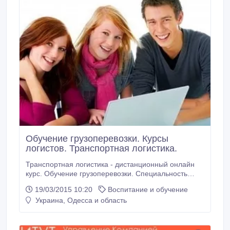
Обучение грузоперевозки. Курсы
логистов. Транспортная логистика.
Транспортная логистика - дистанционный онлайн
курс. Обучение грузоперевозки. Специальность
Менеджер по транспортной логистике. Логист.
19/03/2015 10:20
Воспитание и обучение
http://logistic.eco-gruzovoz.com - подробно на сайте.
Украина, Одесса и область
В процессе изучения курса Вы: получите
теоретические и практические знания об
организации грузовых перевозок: изучите учебный
материал, подготовленный компанией TM ECO-