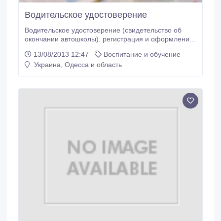
Водительское удостоверение
Водительское удостоверение (свидетельство об
окончании автошколы). регистрация и оформление
без личного присутствия. Гарантированный
13/08/2013 12:47
Воспитание и обучение
положительный результат, короткие сроки
Украина, Одесса и область
получения документов..