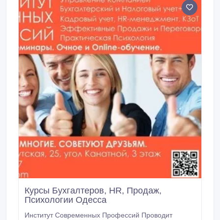
GRUZOVOZ ( конспект, инфографика, образцы
документов), ознакомитесь с актуальными статьями
по теме, изучите указанную обязательную и
дополнительную литературу; общение онлайн
происходит в согласованное за ранее с Вами
время, по графику; онлайн общение с тренером
может быть - skype и вебинарная комната,
некоторые индивидуальные вопросы в телефонном
режиме; группы не более 5 человек; тренер
объясняет и дополняет учебный материал,
отвечает на все возникшие вопросы; выполняете
практикумы и индивидуальные проекты по каждому
модулю ; проходите еже модульный и итоговый
контроль знаний.
Курсы Бухгалтеров, HR, Продаж,
Психологии Одесса
Институт Современных Профессий Проводит