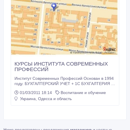
КУРСЫ ИНСТИТУТА СОВРЕМЕННЫХ
ПРОФЕССИЙ
Институт Современных Профессий Основан в 1994
году. БУХГАЛТЕРСКИЙ УЧЕТ + 1С БУХГАЛТЕРИЯ –
4, 5 МЕС. ПОВЫШЕНИЕ КВАЛИФИКАЦИИ
01/03/2011 18:14
Воспитание и обучение
БУХГАЛТЕРОВ (по новому законодательству)– 1.5
Украина, Одесса и область
МЕС. 1С БУХГАЛТЕРИЯ – 1 МЕС. МЕНЕДЖЕР ПО
ПРОДАЖАМ – 3 МЕС. МЕНЕДЖЕР ПО
СНАБЖЕНИЮ – 3 МЕС. МЕНЕДЖЕР ПО
ПЕРСОНАЛУ (HR) – 3 МЕС. СЕКРЕТАРЬ.
Ниже представлены предложения
магазинов
и частные