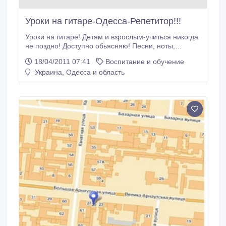
Уроки на гитаре-Одесса-Репетитор!!!
Уроки на гитаре! Детям и взрослым-учиться никогда
не поздно! Доступно обьясняю! Песни, ноты,
различные направления! От классики до рока!
18/04/2011 07:41
Воспитание и обучение
Хотите сыграть любимую песню, написанную для 4-
Украина, Одесса и область
5 инструментов, на 1й гитаре, и не знаете как? - Я
вас научу! Г. Одесса (Центр, пос. Котовского-выезд
на дом).