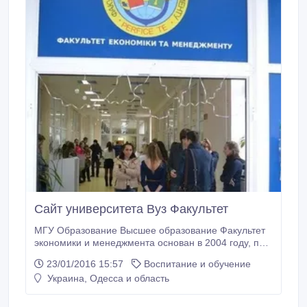
Сайт университета Вуз Факультет
МГУ Образование Высшее образование Факультет
экономики и менеджмента основан в 2004 году, при
Международном Гуманитарном Университете (г.
23/01/2016 15:57
Воспитание и обучение
Одесса) и на сегодняшний день факультет
Украина, Одесса и область
представляет собой одно из самых больших
структурных подразделений МГУ. Факультет
осуществляет подготовку специалистов по 10