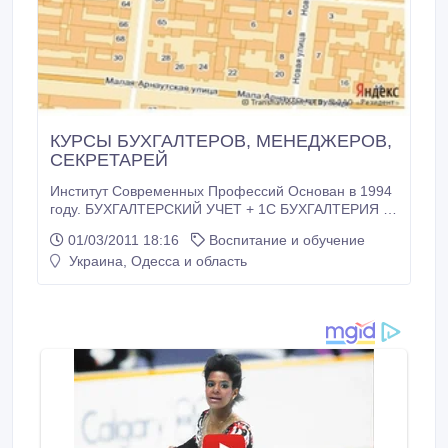
КУРСЫ БУХГАЛТЕРОВ, МЕНЕДЖЕРОВ,
СЕКРЕТАРЕЙ
Институт Современных Профессий Основан в 1994
году. БУХГАЛТЕРСКИЙ УЧЕТ + 1С БУХГАЛТЕРИЯ –
4, 5 МЕС. ПОВЫШЕНИЕ КВАЛИФИКАЦИИ
01/03/2011 18:16
Воспитание и обучение
БУХГАЛТЕРОВ (по новому законодательству)– 1.5
Украина, Одесса и область
МЕС. 1С БУХГАЛТЕРИЯ – 1 МЕС. МЕНЕДЖЕР ПО
ПРОДАЖАМ – 3 МЕС. МЕНЕДЖЕР ПО
СНАБЖЕНИЮ – 3 МЕС. МЕНЕДЖЕР ПО
ПЕРСОНАЛУ (HR) – 3 МЕС. СЕКРЕТАРЬ.