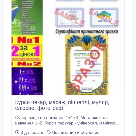
Курси пекар, масаж, піццеолі, муляр,
слюсар, фотограф
Супер акція на навчання 1+1=3. Мега акція на
навчання 1=2. Курси перукар - універсал, манікюр і
педикюр, візажіст - стиліст, імиджмейкер - стиліст,
8 дн. назад
Воспитание и обучение
нарощування вій, тату, маркетинг, логістика,