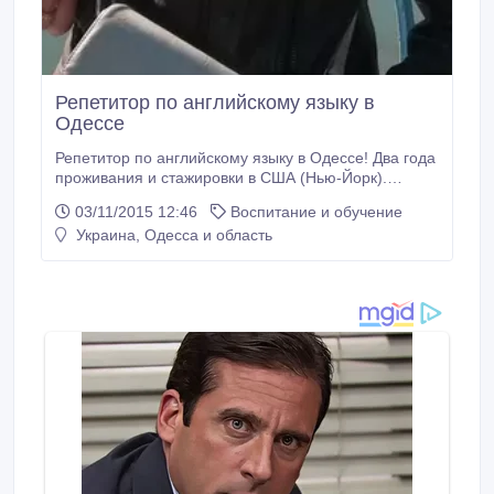
Репетитор по английскому языку в
Одессе
Репетитор по английскому языку в Одессе! Два года
проживания и стажировки в США (Нью-Йорк).
Преподаю английский, а так же французский на
03/11/2015 12:46
Воспитание и обучение
курсах иностранных языков "Valerie". Подготовка к
Украина, Одесса и область
международным экзаменам PET, FCE, IELTS.
Подготовка школьников к ЗНО и помощь в
выполнении домашних заданий, школьная и
индивидуальная программа.