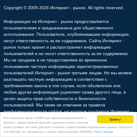
Copyright © 2009-2026 Интернет - рынок. All rights reserved.
Информация на Интернет - рынок предоставляется
пользователями и предназначена для общественного
использования. Пользователи, опубликовавшие информацию,
несут ответственность за ее содержимое. Сайта Интернет -
рынок только хранит и распространяет информацию
пользователей и не несет ответственность за ее содержимое.
Мы не продаем и не предоставляем во временное
пользование частную информацию зарегистрированных
пользователей Интернет - рынок третьим лицам. Но мы можем
разглашать частную информацию в соответствии с
требованиями закона в том случае, если объявление или
любая другая информация ущемляет права другого лица, в
целях защиты прав собственности и безопасности
пользователей. Мы также не отвечаем за правила
конфиденциальности сайтов, на которые ссылается Интернет -
рынок. На некоторых страницах нашего сайта представлена
Мы используем файлы cookie для персонализации контента и
Принять!
рекламы, предоставления функций социальных сетей и анализа
реклама Google Adsense Advertising Network. Чтобы узнать
нашего трафика. На сайте действует политика о неразглашении персональных данных. Используя
подробней о правилах конфиденциальности Google
нажмите
этот веб-сайт, вы соглашаетесь с нашим использованием coookies.
Узнать больше
тут
.