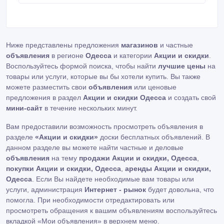
можете купить комплект на 3 спутника спутникового
ТВ для самостоятельной установки + бесплатная
доставка по Украине всего за 420 грн в розницу, 400
грн оптом + руководство как установить спутниковую
антенну самостоятельно.
Ниже представлены предложения
магазинов
и частные
объявления
в регионе
Одесса
и категории
Акции и скидки
.
Воспользуйтесь формой поиска, чтобы найти
лучшие цены
на
товары или услуги, которые вы бы хотели купить. Вы также
можете разместить свои
объявления
или ценовые
предложения в раздел
Акции и скидки Одесса
и создать свой
мини-сайт
в течение нескольких минут.
Вам предоставили возможность просмотреть объявления в
разделе
«Акции и скидки»
доски бесплатных объявлений. В
данном разделе вы можете найти частные и деловые
объявления
на тему
продажи Акции и скидки, Одесса
,
покупки Акции и скидки, Одесса
,
аренды Акции и скидки,
Одесса
. Если Вы найдете необходимые вам товары или
услуги, администрация
Интернет - рынок
будет довольна, что
помогла. При необходимости отредактировать или
просмотреть обращения к вашим объявлениям воспользуйтесь
вкладкой «Мои объявления» в верхнем меню.