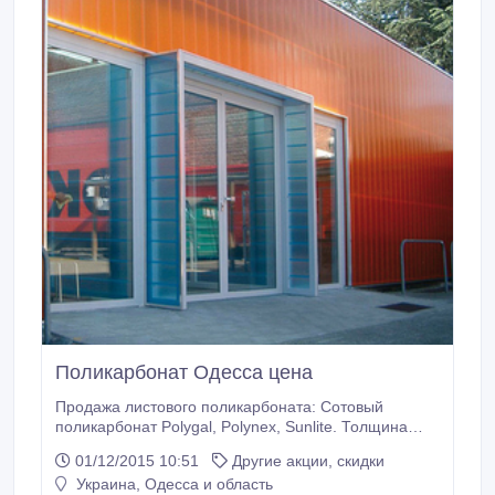
Поликарбонат Одесса цена
Продажа листового поликарбоната: Сотовый
поликарбонат Polygal, Polynex, Sunlite. Толщина
4.6.8.10.16.20.25.32 мм. Размеры листов 6м*2.1м ,
01/12/2015 10:51
Другие акции, скидки
12м*2.1м. Монолитный поликарбонат Palram,
Украина, Одесса и область
Monogal. Толщина 2.3.4.5.6.8.10.12 мм. Размеры