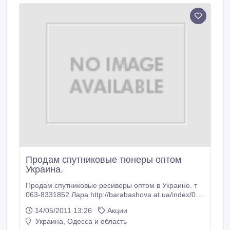
основе мобильных технологий - смс, ммс, короткий
мобильный номер.
Продам спутниковые тюнеры оптом
Украина.
Продам спутниковые ресиверы оптом в Украине. т
063-8331852 Лара http://barabashova.at.ua/index/0-
24 Оптовая торговля: Спутниковых тв антенн
14/05/2011 13:26
Акции
комплекты спутниковых антенн систем спутникового
Украина, Одесса и область
телевидения спутниковые тарелки. Так же вы