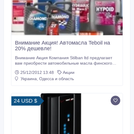
Внимание Акция! Автомасла Teboil на
20% дешевле!
Внимание Акция Компания Stilban ltd предлагает
вам приобрести автомобильные масла финского
производителя Teboil со скидкой 20%. Скидка
25/12/2012 13:48
Акции
действительна до 31.12.12Подробности на сайте
Украина, Одесса и область
stilban.com.ua.
24 USD $