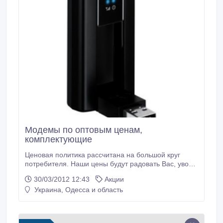
Модемы по оптовым ценам,
комплектующие
Ценовая политика рассчитана на большой круг
потребителя. Наши цены будут радовать Вас, уводя
конкурентов на задний план.
30/03/2012 12:43
Акции
Высококвалифицированные работники нашей
Украина, Одесса и область
компании ответят на любой вопрос. Компания
EvdoShop работает в сфере интернет
оборудования уже не первый год. Мы
предоставляем 3g модемы (Sierra Wireless, Novatel