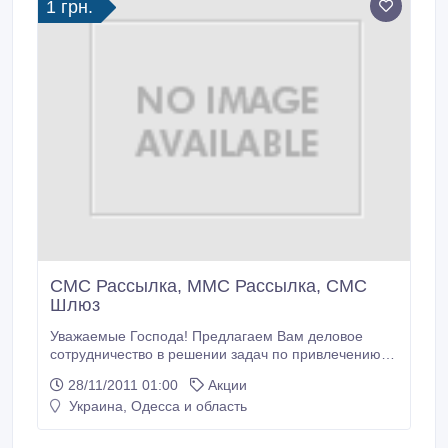
1 грн.
Wireless, Pantech, Franklin Wireless, Huawei) Mifi,
антенны, адаптеры, АКБ.
СМС Рассылка, ММС Рассылка, СМС
Шлюз
Уважаемые Господа! Предлагаем Вам деловое
сотрудничество в решении задач по привлечению
новых клиентов, удержанию существующих
28/11/2011 01:00
Акции
клиентов, укреплению бренда и продвижению
Украина, Одесса и область
Вашего бизнеса. Агентство Мобильного Маркетинга
MobiTeam предоставляет услуги в области
маркетинга и рекламы, которые базируются на